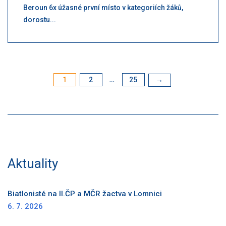
Beroun 6x úžasné první místo v kategoriích žáků,
dorostu...
1
2
25
Stránkování
→
…
příspěvků
Aktuality
Biatlonisté na II.ČP a MČR žactva v Lomnici
6. 7. 2026