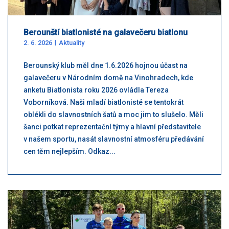
Berounští biatlonisté na galavečeru biatlonu
2. 6. 2026
Aktuality
Berounský klub měl dne 1.6.2026 hojnou účast na
galavečeru v Národním domě na Vinohradech, kde
anketu Biatlonista roku 2026 ovládla Tereza
Voborníková. Naši mladí biatlonisté se tentokrát
oblékli do slavnostních šatů a moc jim to slušelo. Měli
šanci potkat reprezentační týmy a hlavní představitele
v našem sportu, nasát slavnostní atmosféru předávání
cen těm nejlepším. Odkaz...