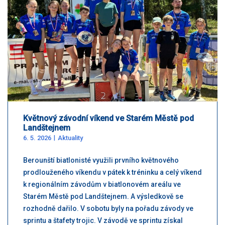
Květnový závodní víkend ve Starém Městě pod
Landštejnem
6. 5. 2026
Aktuality
Berounští biatlonisté využili prvního květnového
prodlouženého víkendu v pátek k tréninku a celý víkend
k regionálním závodům v biatlonovém areálu ve
Starém Městě pod Landštejnem. A výsledkově se
rozhodně dařilo. V sobotu byly na pořadu závody ve
sprintu a štafety trojic. V závodě ve sprintu získal