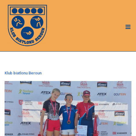
Skip
to
content
M
Klub biatlonu Beroun