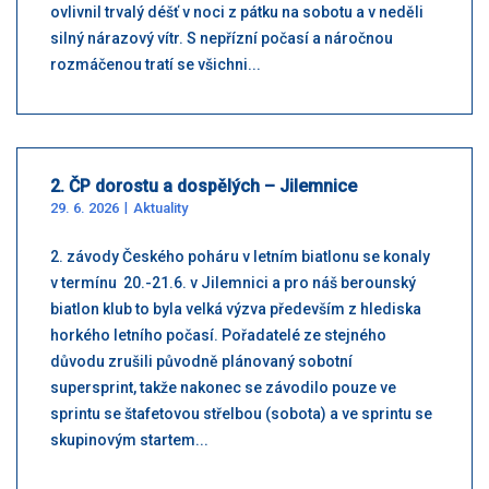
ovlivnil trvalý déšť v noci z pátku na sobotu a v neděli
silný nárazový vítr. S nepřízní počasí a náročnou
rozmáčenou tratí se všichni...
2. ČP dorostu a dospělých – Jilemnice
29. 6. 2026
Aktuality
2. závody Českého poháru v letním biatlonu se konaly
v termínu 20.-21.6. v Jilemnici a pro náš berounský
biatlon klub to byla velká výzva především z hlediska
horkého letního počasí. Pořadatelé ze stejného
důvodu zrušili původně plánovaný sobotní
supersprint, takže nakonec se závodilo pouze ve
sprintu se štafetovou střelbou (sobota) a ve sprintu se
skupinovým startem...