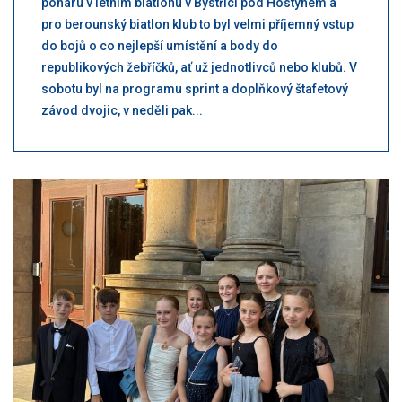
poháru v letním biatlonu v Bystřici pod Hostýnem a
pro berounský biatlon klub to byl velmi příjemný vstup
do bojů o co nejlepší umístění a body do
republikových žebříčků, ať už jednotlivců nebo klubů. V
sobotu byl na programu sprint a doplňkový štafetový
závod dvojic, v neděli pak...