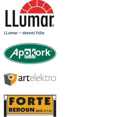
LLumar – okenní fólie