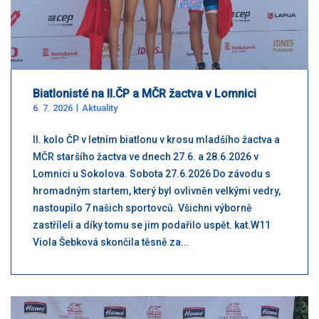
Biatlonisté na II.ČP a MČR žactva v Lomnici
6. 7. 2026
Aktuality
II. kolo ČP v letním biatlonu v krosu mladšího žactva a
MČR staršího žactva ve dnech 27.6. a 28.6.2026 v
Lomnici u Sokolova. Sobota 27.6.2026 Do závodu s
hromadným startem, který byl ovlivněn velkými vedry,
nastoupilo 7 našich sportovců. Všichni výborně
zastříleli a díky tomu se jim podařilo uspět. kat.W11
Viola Šebková skončila těsně za...