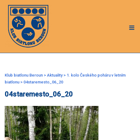
Skip
to
content
M
Klub biatlonu Beroun
>
Aktuality
>
1. kolo Českého poháru v letním
biatlonu
>
04staremesto_06_20
04staremesto_06_20