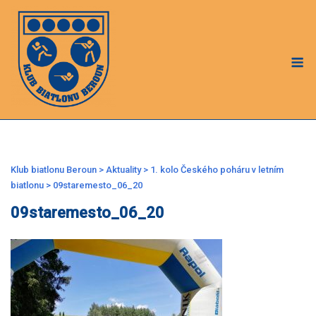
Skip
to
content
M
Klub biatlonu Beroun
>
Aktuality
>
1. kolo Českého poháru v letním
biatlonu
>
09staremesto_06_20
09staremesto_06_20