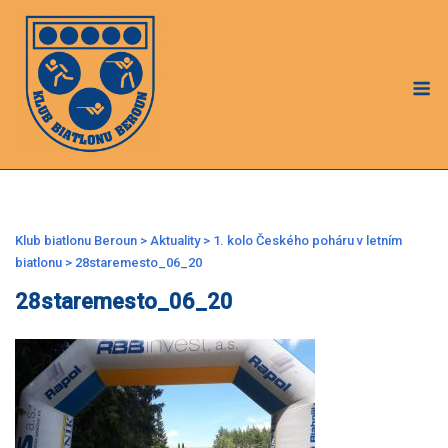
Skip
to
content
M
Klub biatlonu Beroun
>
Aktuality
>
1. kolo Českého poháru v letním
biatlonu
>
28staremesto_06_20
28staremesto_06_20