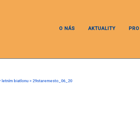
O NÁS
AKTUALITY
PRO
 letním biatlonu
>
29staremesto_06_20