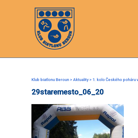
Skip
to
content
Klub biatlonu Beroun
>
Aktuality
>
1. kolo Českého poháru v
29staremesto_06_20