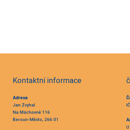
Kontaktní informace
č
Adresa
Č
Jan Zvyhal
I
Na Máchovně 116
Beroun-Město, 266 01
A
U