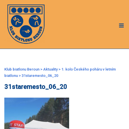
Skip
to
content
M
Klub biatlonu Beroun
>
Aktuality
>
1. kolo Českého poháru v letním
biatlonu
>
31staremesto_06_20
31staremesto_06_20