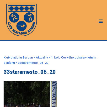
Skip
to
content
M
Klub biatlonu Beroun
>
Aktuality
>
1. kolo Českého poháru v letním
biatlonu
>
33staremesto_06_20
33staremesto_06_20