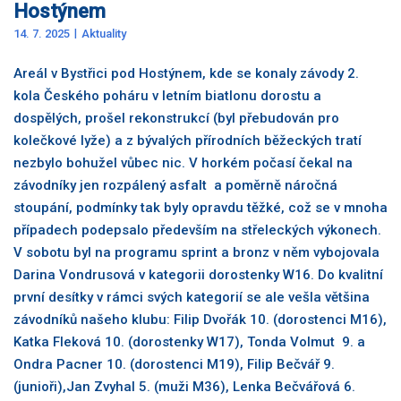
Hostýnem
14. 7. 2025
Aktuality
Areál v Bystřici pod Hostýnem, kde se konaly závody 2.
kola Českého poháru v letním biatlonu dorostu a
dospělých, prošel rekonstrukcí (byl přebudován pro
kolečkové lyže) a z bývalých přírodních běžeckých tratí
nezbylo bohužel vůbec nic. V horkém počasí čekal na
závodníky jen rozpálený asfalt a poměrně náročná
stoupání, podmínky tak byly opravdu těžké, což se v mnoha
případech podepsalo především na střeleckých výkonech.
V sobotu byl na programu sprint a bronz v něm vybojovala
Darina Vondrusová v kategorii dorostenky W16. Do kvalitní
první desítky v rámci svých kategorií se ale vešla většina
závodníků našeho klubu: Filip Dvořák 10. (dorostenci M16),
Katka Fleková 10. (dorostenky W17), Tonda Volmut 9. a
Ondra Pacner 10. (dorostenci M19), Filip Bečvář 9.
(junioři),Jan Zvyhal 5. (muži M36), Lenka Bečvářová 6.