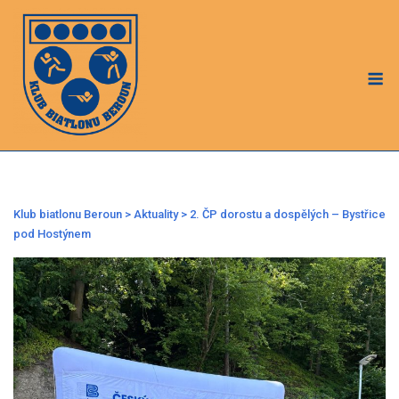
Skip
to
content
M
Klub biatlonu Beroun
>
Aktuality
>
2. ČP dorostu a dospělých – Bystřice
pod Hostýnem