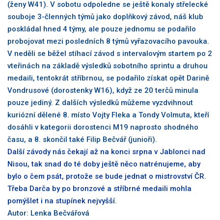
(ženy W41). V sobotu odpoledne se ještě konaly střelecké
souboje 3-členných týmů jako doplňkový závod, náš klub
poskládal hned 4 týmy, ale pouze jednomu se podařilo
probojovat mezi posledních 8 týmů vyřazovacího pavouka.
V neděli se běžel stíhací závod s intervalovým startem po 2
vteřinách na základě výsledků sobotního sprintu a druhou
medaili, tentokrát stříbrnou, se podařilo získat opět Darině
Vondrusové (dorostenky W16), když ze 20 terčů minula
pouze jediný. Z dalších výsledků můžeme vyzdvihnout
kuriózní dělené 8. místo Vojty Fleka a Tondy Volmuta, kteří
dosáhli v kategorii dorostenci M19 naprosto shodného
času, a 8. skončil také Filip Bečvář (junioři).
Další závody nás čekají až na konci srpna v Jablonci nad
Nisou, tak snad do té doby ještě něco natrénujeme, aby
bylo o čem psát, protože se bude jednat o mistrovství ČR.
Třeba Darča by po bronzové a stříbrné medaili mohla
pomýšlet i na stupínek nejvyšší.
Autor: Lenka Bečvářová