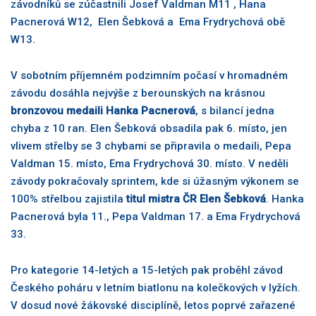
závodníků se zúčastnili Josef Valdman M11 , Hana
Pacnerová W12, Elen Šebková a Ema Frydrychová obě
W13.
V sobotním příjemném podzimním počasí v hromadném
závodu dosáhla nejvýše z berounských na krásnou
bronzovou medaili Hanka Pacnerová
, s bilancí jedna
chyba z 10 ran. Elen Šebková obsadila pak 6. místo, jen
vlivem střelby se 3 chybami se připravila o medaili, Pepa
Valdman 15. místo, Ema Frydrychová 30. místo. V neděli
závody pokračovaly sprintem, kde si úžasným výkonem se
100% střelbou zajistila
titul mistra ČR Elen Šebková
. Hanka
Pacnerová byla 11., Pepa Valdman 17. a Ema Frydrychová
33.
Pro kategorie 14-letých a 15-letých pak proběhl závod
Českého poháru v letním biatlonu na kolečkových v lyžích.
V dosud nové žákovské disciplíně, letos poprvé zařazené