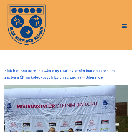
Skip
to
content
M
Klub biatlonu Beroun
>
Aktuality
>
MČR v letním biatlonu krosu ml.
žactva a ČP na kolečkových lyžích st. žactva – Jilemnice