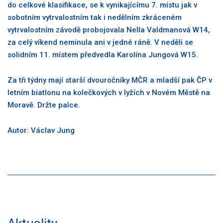
do celkové klasifikace, se k vynikajícímu 7. místu jak v
sobotním vytrvalostním tak i nedělním zkráceném
vytrvalostním závodě probojovala Nella Valdmanová W14,
za celý víkend neminula ani v jedné ráně. V neděli se
solidním 11. místem předvedla Karolína Jungová W15.
Za tři týdny mají starší dvouročníky MČR a mladší pak ČP v
letním biatlonu na kolečkových v lyžích v Novém Městě na
Moravě. Držte palce.
Autor: Václav Jung