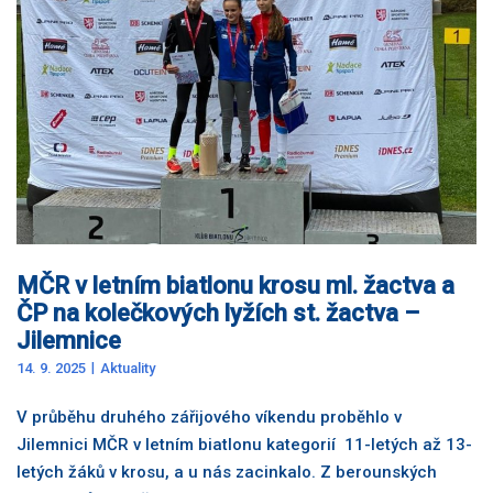
MČR v letním biatlonu krosu ml. žactva a
ČP na kolečkových lyžích st. žactva –
Jilemnice
14. 9. 2025
Aktuality
V průběhu druhého zářijového víkendu proběhlo v
Jilemnici MČR v letním biatlonu kategorií 11-letých až 13-
letých žáků v krosu, a u nás zacinkalo. Z berounských