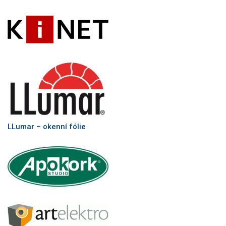
LLumar – okenní fólie