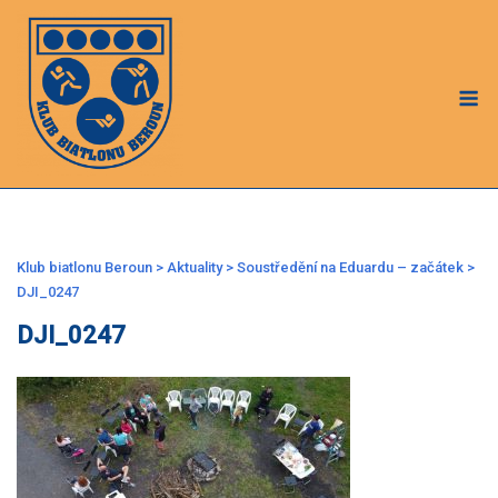
Skip
to
content
M
Klub biatlonu Beroun
>
Aktuality
>
Soustředění na Eduardu – začátek
>
DJI_0247
DJI_0247