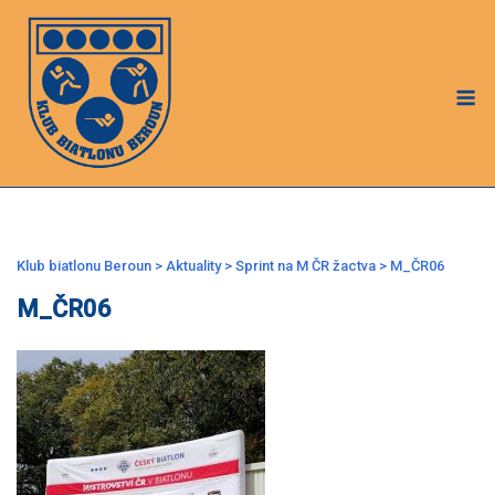
Skip
to
content
M
Klub biatlonu Beroun
>
Aktuality
>
Sprint na M ČR žactva
>
M_ČR06
M_ČR06