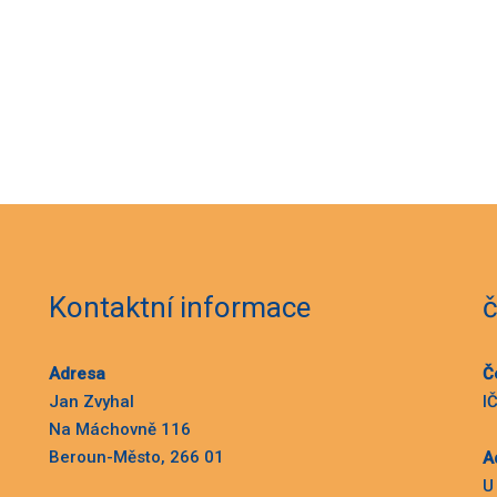
Kontaktní informace
č
Adresa
Č
Jan Zvyhal
I
Na Máchovně 116
Beroun-Město, 266 01
A
U