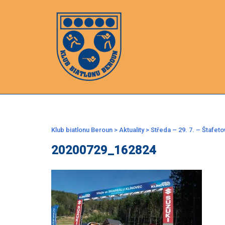
Skip
to
content
Klub biatlonu Beroun
>
Aktuality
>
Středa – 29. 7. – Štafeto
20200729_162824