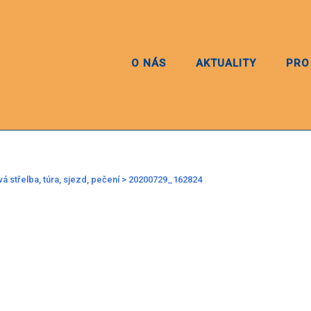
O NÁS
AKTUALITY
PRO
vá střelba, túra, sjezd, pečení
>
20200729_162824