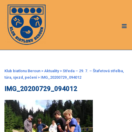
Skip
to
content
M
Klub biatlonu Beroun
>
Aktuality
>
Středa – 29. 7. – Štafetová střelba,
túra, sjezd, pečení
>
IMG_20200729_094012
IMG_20200729_094012