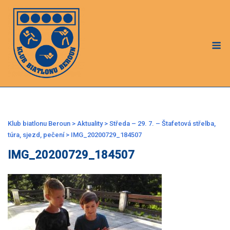
Skip
to
content
M
Klub biatlonu Beroun
>
Aktuality
>
Středa – 29. 7. – Štafetová střelba,
túra, sjezd, pečení
>
IMG_20200729_184507
IMG_20200729_184507