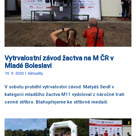
Vytrvalostní závod žactva na M ČR v
Mladé Boleslavi
19. 9. 2020
Aktuality
V sobotu proběhl vytrvalostní závod. Matyáš Seidl v
kategorii mladšího žactva M11 vydoloval z náročné trati
cenné stříbro. Blahopřejeme ke stříbrné medaili.