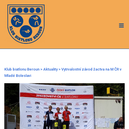
Skip
to
content
M
Klub biatlonu Beroun
>
Aktuality
>
Vytrvalostní závod žactva na M ČR v
Mladé Boleslavi